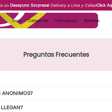
ía un
Desayuno Sorpresa!
Delivery a Lima y Callao
Click Aq
Inicio
Categorías
Información
Reseñas
Preguntas Frecuentes
S ANONIMOS?
 LLEGAN?